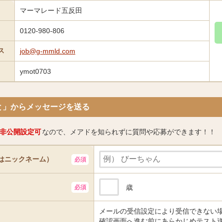
マーマレード五反田
0120-980-806
ス
job@g-mmld.com
ymot0703
と」からメッセージを送る
非公開設定可
なので、メアドを知られずに質問や応募ができます！！
はニックネーム）
歳
メールの受信設定により受信できない
確認画面へ進む前にあらかじめテスト