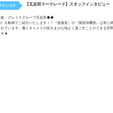
【五反田マーマレード】スタッフインタビュー
イント!!
大級・グレイスグループ五反田◆◆
備》を動画でご紹介いたします！！『面接室』や『個室待機室』は常に
されています。働くキャストの皆さまが心地よく過ごすことができる空
ます★