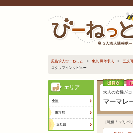
風俗求人びーねっと
東京 風俗求人
五反田
スタッフインタビュー
エリア
大人の女性がコ
マーマレ
全国
東京都
[ 職種
デリバリ
五反田