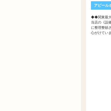
アピールポ
◆◆関東最
当店の《設
に整理整頓
心がけてい