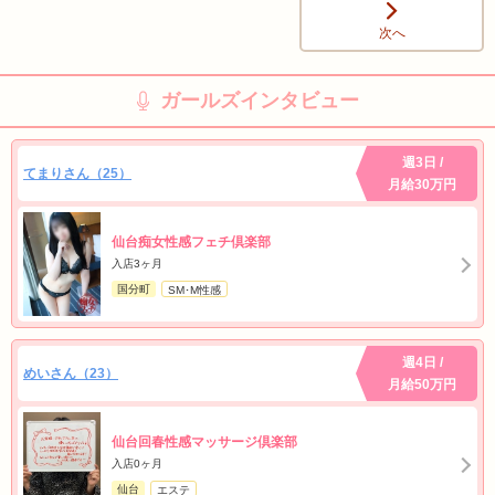
次へ
ガールズインタビュー
週3日 /
てまりさん（25）
月給30万円
仙台痴女性感フェチ倶楽部
入店3ヶ月
国分町
SM･M性感
週4日 /
めいさん（23）
月給50万円
仙台回春性感マッサージ倶楽部
入店0ヶ月
仙台
エステ