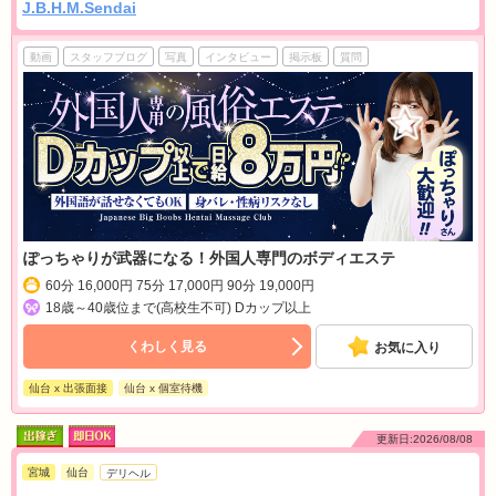
J.B.H.M.Sendai
動画
スタッフブログ
写真
インタビュー
掲示板
質問
ぽっちゃりが武器になる！外国人専門のボディエステ
60分 16,000円 75分 17,000円 90分 19,000円
18歳～40歳位まで(高校生不可) Dカップ以上
くわしく見る
お気に入り
仙台 x 出張面接
仙台 x 個室待機
更新日:2026/08/08
宮城
仙台
デリヘル