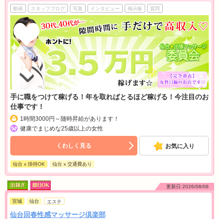
動画
スタッフブログ
写真
インタビュー
掲示板
質問
手に職をつけて稼げる！年を取ればとるほど稼げる！今注目のお
仕事です！
1時間3000円～随時昇給があります！
健康でまじめな25歳以上の女性
くわしく見る
お気に入り
仙台 x 掛持OK
仙台 x 交通費あり
更新日:2026/08/08
宮城
仙台
エステ
仙台回春性感マッサージ倶楽部