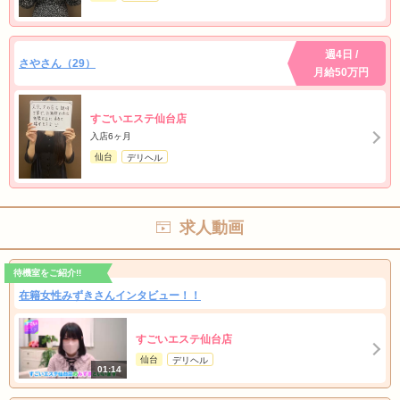
週4日 /
さやさん（29）
月給50万円
すごいエステ仙台店
入店6ヶ月
仙台
デリヘル
求人動画
待機室をご紹介!!
在籍女性みずきさんインタビュー！！
すごいエステ仙台店
仙台
デリヘル
01:14