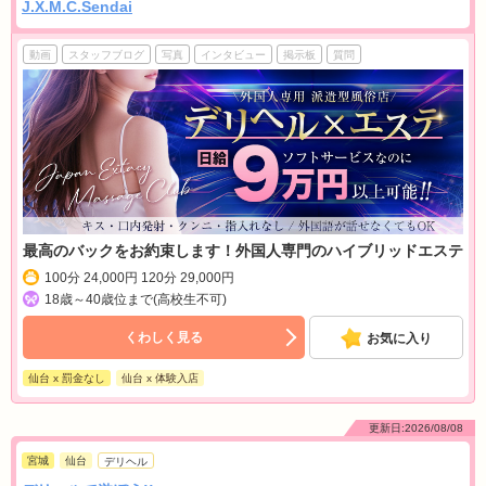
J.X.M.C.Sendai
動画
スタッフブログ
写真
インタビュー
掲示板
質問
最高のバックをお約束します！外国人専門のハイブリッドエステ
100分 24,000円 120分 29,000円
18歳～40歳位まで(高校生不可)
くわしく見る
お気に入り
仙台 x 罰金なし
仙台 x 体験入店
更新日:2026/08/08
宮城
仙台
デリヘル