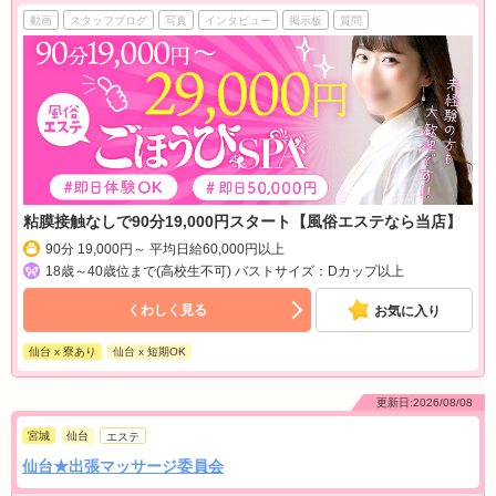
動画
スタッフブログ
写真
インタビュー
掲示板
質問
粘膜接触なしで90分19,000円スタート【風俗エステなら当店】
90分 19,000円～ 平均日給60,000円以上
18歳～40歳位まで(高校生不可) バストサイズ：Dカップ以上
くわしく見る
お気に入り
仙台 x 寮あり
仙台 x 短期OK
更新日:2026/08/08
宮城
仙台
エステ
仙台★出張マッサージ委員会