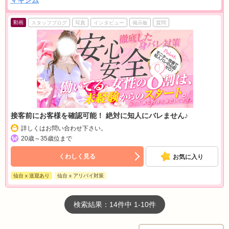
マキシム
動画
スタッフブログ
写真
インタビュー
掲示板
質問
接客前にお客様を確認可能！ 絶対に知人にバレません♪
詳しくはお問い合わせ下さい。
20歳～35歳位まで
くわしく見る
お気に入り
仙台 x 送迎あり
仙台 x アリバイ対策
検索結果：14件中 1-10件