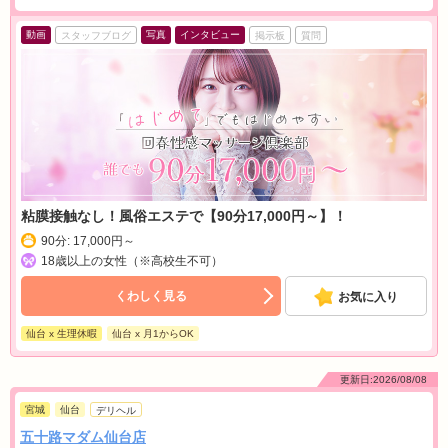
動画
写真
インタビュー
スタッフブログ
掲示板
質問
粘膜接触なし！風俗エステで【90分17,000円～】！
90分: 17,000円～
18歳以上の女性（※高校生不可）
くわしく見る
お気に入り
仙台 x 生理休暇
仙台 x 月1からOK
更新日:2026/08/08
宮城
仙台
デリヘル
五十路マダム仙台店