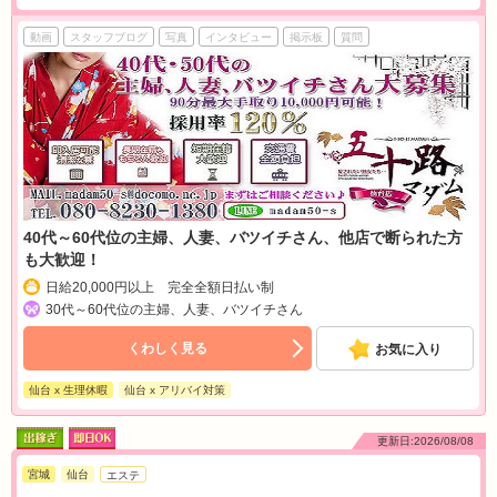
動画
スタッフブログ
写真
インタビュー
掲示板
質問
40代～60代位の主婦、人妻、バツイチさん、他店で断られた方
も大歓迎！
日給20,000円以上 完全全額日払い制
30代～60代位の主婦、人妻、バツイチさん
くわしく見る
お気に入り
仙台 x 生理休暇
仙台 x アリバイ対策
更新日:2026/08/08
宮城
仙台
エステ