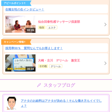
アピールポイント!!
在籍女性の生インタビュー！
仙台回春性感マッサージ倶楽部
仙台
エステ
02:26
キャンペーン情報!!
採用率98％ 質問なんでもお答えします！
大崎・古川 デリヘル 激安王
その他
デリヘル
00:34
スタッフブログ
アナタのお給料はアナタが決める！そんな働き方もイイでし
ょ？