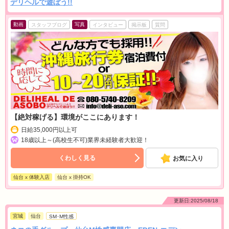
デリヘルで遊ぼう!!
動画
写真
スタッフブログ
インタビュー
掲示板
質問
【絶対稼げる】環境がここにあります！
日給35,000円以上可
18歳以上～(高校生不可)業界未経験者大歓迎！
くわしく見る
お気に入り
仙台 x 体験入店
仙台 x 掛持OK
更新日:2025/08/18
宮城
仙台
SM･M性感