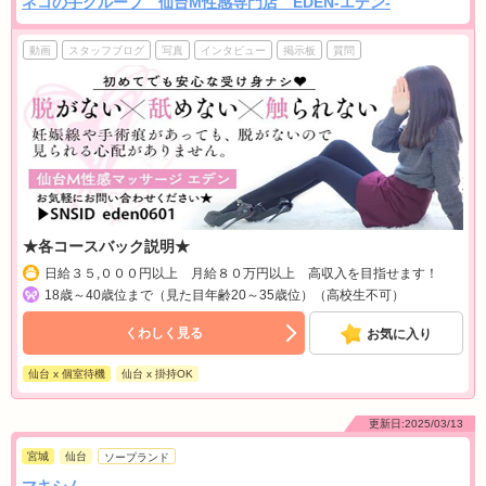
ネコの手グループ 仙台M性感専門店 EDEN-エデン-
動画
スタッフブログ
写真
インタビュー
掲示板
質問
★各コースバック説明★
日給３５,０００円以上 月給８０万円以上 高収入を目指せます！
18歳～40歳位まで（見た目年齢20～35歳位）（高校生不可）
くわしく見る
お気に入り
仙台 x 個室待機
仙台 x 掛持OK
更新日:2025/03/13
宮城
仙台
ソープランド