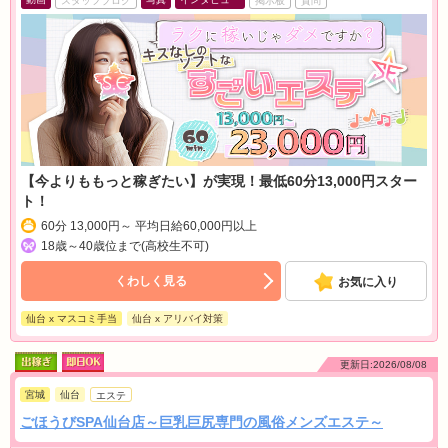
スタッフブログ
掲示板
質問
【今よりももっと稼ぎたい】が実現！最低60分13,000円スター
ト！
60分 13,000円～ 平均日給60,000円以上
18歳～40歳位まで(高校生不可)
くわしく見る
お気に入り
仙台 x マスコミ手当
仙台 x アリバイ対策
更新日:2026/08/08
宮城
仙台
エステ
ごほうびSPA仙台店～巨乳巨尻専門の風俗メンズエステ～