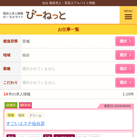
仙台 風俗求人・高収入アルバイト情報
お仕事一覧
都道府県
宮城
選択
地域
仙台
選択
業種
選択されていません
選択
こだわり
選択されていません
選択
14
件の求人情報
1-10件
更新日:2026/08/08
宮城
仙台
デリヘル
すごいエステ仙台店
動画
写真
インタビュー