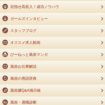
目指せ高収入！成功ノウハウ
ガールズインタビュー
スタッフブログ
オススメ求人動画
びーねっと風俗マンガ
2.メニューの「フィルタとブロック中のアドレス」のタブから「新しい
フィルタを作成」をクリックします。
風俗お仕事解説
風俗の用語辞典
2.「アカウント」から「アカウントを追加」からGoogleのロゴを選択
風俗嬢Q&A掲示板
風俗・適職診断