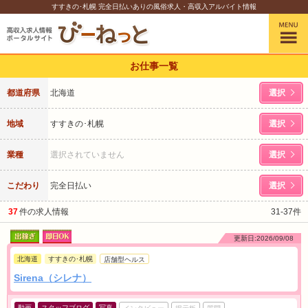
すすきの･札幌 完全日払いありの風俗求人・高収入アルバイト情報
お仕事一覧
都道府県
北海道
選択
地域
すすきの･札幌
選択
業種
選択されていません
選択
こだわり
完全日払い
選択
37
件の求人情報
31-37件
更新日:2026/09/08
北海道
すすきの･札幌
店舗型ヘルス
Sirena（シレナ）
動画
スタッフブログ
写真