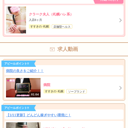
クラーク夫人（札幌ハレ系）
入店6ヶ月
すすきの･札幌
店舗型ヘルス
求人動画
アピールポイント!!
病院の良さをご紹介！！
病院
すすきの･札幌
ソープランド
01:04
アピールポイント!!
【1/11更新】どんどん稼ぎやすい環境に！