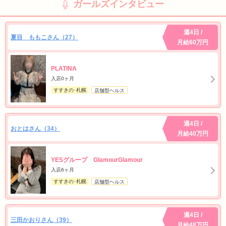
ガールズインタビュー
週4日 /
夏目 ももこさん（27）
月給60万円
PLATINA
入店0ヶ月
すすきの･札幌
店舗型ヘルス
週4日 /
おとはさん（34）
月給40万円
YESグループ GlamourGlamour
入店6ヶ月
すすきの･札幌
店舗型ヘルス
週4日 /
三田かおりさん（39）
月給48万円