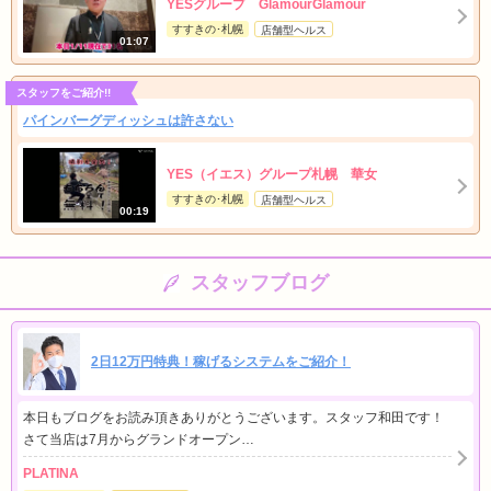
YESグループ GlamourGlamour
すすきの･札幌
店舗型ヘルス
01:07
スタッフをご紹介!!
パインバーグディッシュは許さない
YES（イエス）グループ札幌 華女
すすきの･札幌
店舗型ヘルス
00:19
スタッフブログ
2日12万円特典！稼げるシステムをご紹介！
本日もブログをお読み頂きありがとうございます。スタッフ和田です！
さて当店は7月からグランドオープン…
PLATINA