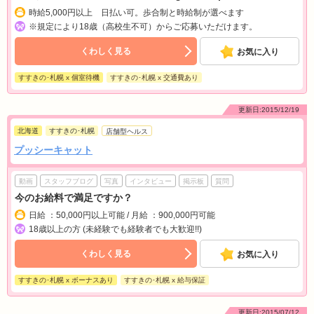
時給5,000円以上 日払い可。歩合制と時給制が選べます
※規定により18歳（高校生不可）からご応募いただけます。
くわしく見る
お気に入り
すすきの･札幌 x 個室待機
すすきの･札幌 x 交通費あり
更新日:2015/12/19
北海道
すすきの･札幌
店舗型ヘルス
プッシーキャット
動画
スタッフブログ
写真
インタビュー
掲示板
質問
今のお給料で満足ですか？
日給 ：50,000円以上可能 / 月給 ：900,000円可能
18歳以上の方 (未経験でも経験者でも大歓迎!!)
くわしく見る
お気に入り
すすきの･札幌 x ボーナスあり
すすきの･札幌 x 給与保証
更新日:2015/07/12