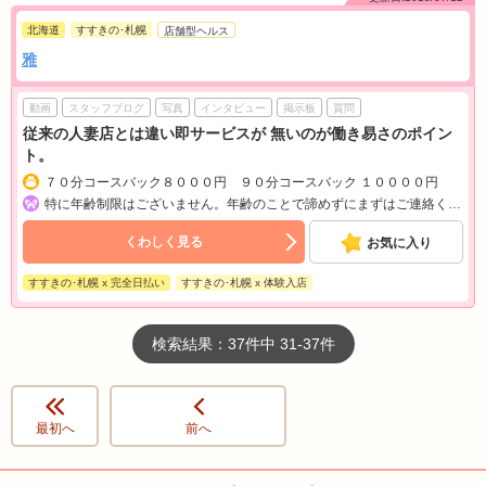
北海道
すすきの･札幌
店舗型ヘルス
雅
動画
スタッフブログ
写真
インタビュー
掲示板
質問
従来の人妻店とは違い即サービスが 無いのが働き易さのポイン
ト。
７０分コースバック８０００円 ９０分コースバック １００００円
特に年齢制限はございません。年齢のことで諦めずにまずはご連絡ください。
くわしく見る
お気に入り
すすきの･札幌 x 完全日払い
すすきの･札幌 x 体験入店
検索結果：37件中 31-37件
最初へ
前へ