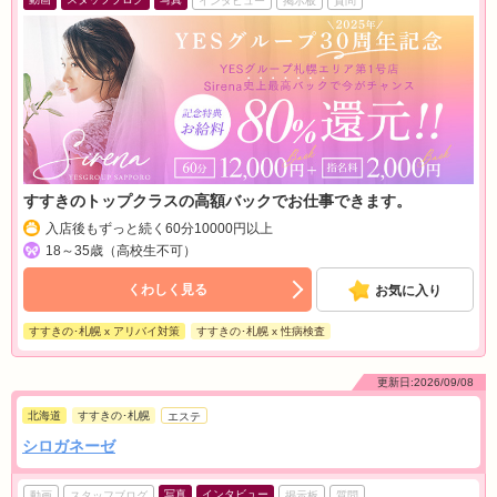
インタビュー
掲示板
質問
すすきのトップクラスの高額バックでお仕事できます。
入店後もずっと続く60分10000円以上
18～35歳（高校生不可）
くわしく見る
お気に入り
すすきの･札幌 x アリバイ対策
すすきの･札幌 x 性病検査
更新日:2026/09/08
北海道
すすきの･札幌
エステ
シロガネーゼ
写真
インタビュー
動画
スタッフブログ
掲示板
質問