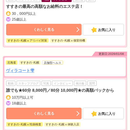
すすきの最高の高額なお給料のエステ店！
30，000円以上
25歳以上
くわしく見る
お気に入り
すすきの･札幌 x アリバイ対策
すすきの･札幌 x 個室待機
更新日:2026/01/08
北海道
すすきの･札幌
店舗型ヘルス
ヴィラコート雫
動画
スタッフブログ
写真
インタビュー
掲示板
質問
誰でも★60分 8,000円／80分 10,000円★の高額バックから
10万円以上可
18歳以上
くわしく見る
お気に入り
すすきの･札幌 x 性病検査
すすきの･札幌 x 体験入店