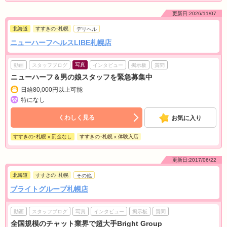
更新日:2026/11/07
北海道
すすきの･札幌
デリヘル
ニューハーフヘルスLIBE札幌店
写真
動画
スタッフブログ
インタビュー
掲示板
質問
ニューハーフ＆男の娘スタッフを緊急募集中
日給80,000円以上可能
特になし
くわしく見る
お気に入り
すすきの･札幌 x 罰金なし
すすきの･札幌 x 体験入店
更新日:2017/06/22
北海道
すすきの･札幌
その他
ブライトグループ札幌店
動画
スタッフブログ
写真
インタビュー
掲示板
質問
全国規模のチャット業界で超大手Bright Group