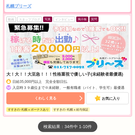
札幌プリーズ
写真
掲示板
質問
動画
スタッフブログ
インタビュー
大！大！！大至急！！！性格重視で優しい子(未経験者最優遇)
日給35,000円以上 完全全額日払
入店時３９歳位まで※未経験、一般有職者（バイト、学生可）最優遇
くわしく見る
お気に入り
すすきの･札幌 x ボーナスあり
すすきの･札幌 x 給与保証
検索結果：34件中 1-10件