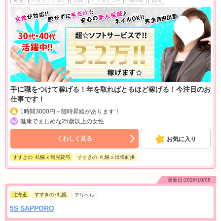
動画
スタッフブログ
写真
インタビュー
掲示板
質問
手に職をつけて稼げる！年を取ればとるほど稼げる！今注目のお
仕事です！
1時間3000円～随時昇給があります！
健康でまじめな25歳以上の女性
くわしく見る
お気に入り
すすきの･札幌 x 制服貸与
すすきの･札幌 x 出張面接
更新日:2026/10/08
北海道
すすきの･札幌
デリヘル
5S SAPPORO