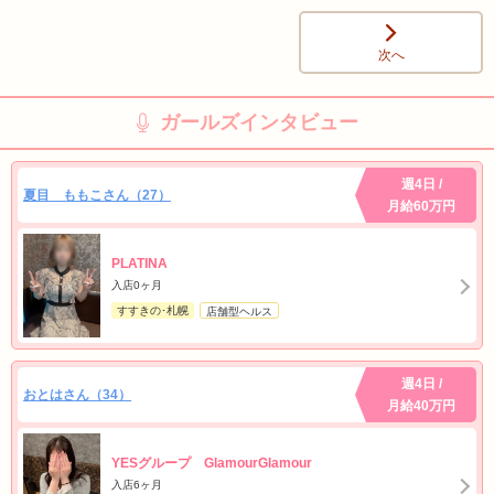
次へ
ガールズインタビュー
週4日 /
夏目 ももこさん（27）
月給60万円
PLATINA
入店0ヶ月
すすきの･札幌
店舗型ヘルス
週4日 /
おとはさん（34）
月給40万円
YESグループ GlamourGlamour
入店6ヶ月