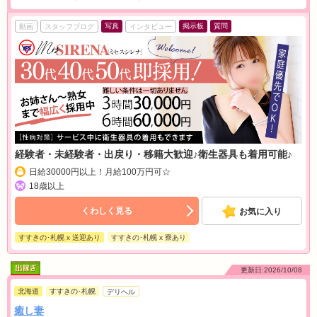
写真
掲示板
質問
動画
スタッフブログ
インタビュー
経験者・未経験者・出戻り・移籍大歓迎♪衛生器具も着用可能♪
日給30000円以上！月給100万円可☆
18歳以上
くわしく見る
お気に入り
すすきの･札幌 x 送迎あり
すすきの･札幌 x 寮あり
更新日:2026/10/08
北海道
すすきの･札幌
デリヘル
癒し妻