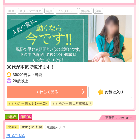
動画
スタッフブログ
写真
インタビュー
掲示板
質問
30代が本気で稼げます！
35000円以上可能
20歳以上
くわしく見る
お気に入り
すすきの･札幌 x 月1からOK
すすきの･札幌 x 駐車場あり
更新日:2026/10/08
北海道
すすきの･札幌
店舗型ヘルス
PLATINA