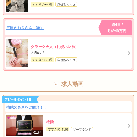
すすきの･札幌
店舗型ヘルス
週4日 /
三田かおりさん（39）
月給48万円
クラーク夫人（札幌ハレ系）
入店6ヶ月
すすきの･札幌
店舗型ヘルス
求人動画
アピールポイント!!
病院の良さをご紹介！！
病院
すすきの･札幌
ソープランド
01:04