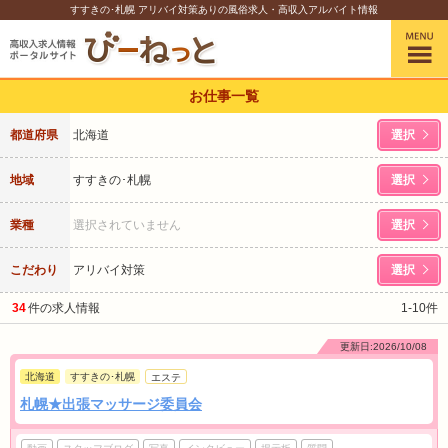
すすきの･札幌 アリバイ対策ありの風俗求人・高収入アルバイト情報
お仕事一覧
都道府県
北海道
選択
地域
すすきの･札幌
選択
業種
選択されていません
選択
こだわり
アリバイ対策
選択
34
件の求人情報
1-10件
更新日:2026/10/08
北海道
すすきの･札幌
エステ
札幌★出張マッサージ委員会