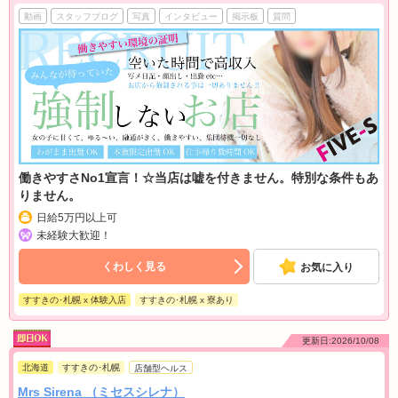
動画
スタッフブログ
写真
インタビュー
掲示板
質問
働きやすさNo1宣言！☆当店は嘘を付きません。特別な条件もあ
りません。
日給5万円以上可
未経験大歓迎！
くわしく見る
お気に入り
すすきの･札幌 x 体験入店
すすきの･札幌 x 寮あり
更新日:2026/10/08
北海道
すすきの･札幌
店舗型ヘルス
Mrs Sirena （ミセスシレナ）