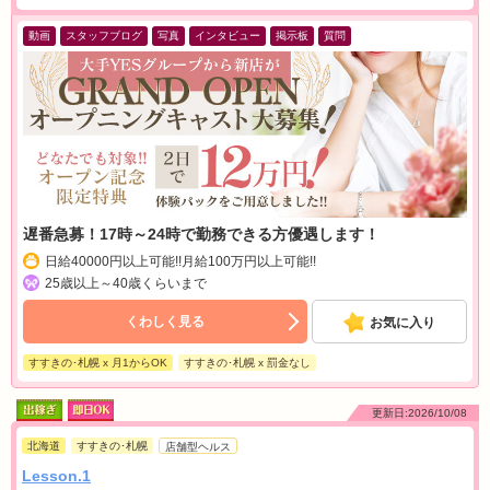
動画
スタッフブログ
写真
インタビュー
掲示板
質問
遅番急募！17時～24時で勤務できる方優遇します！
日給40000円以上可能!!月給100万円以上可能!!
25歳以上～40歳くらいまで
くわしく見る
お気に入り
すすきの･札幌 x 月1からOK
すすきの･札幌 x 罰金なし
更新日:2026/10/08
北海道
すすきの･札幌
店舗型ヘルス
Lesson.1