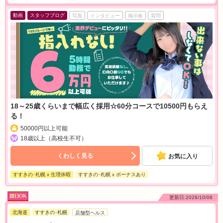
動画
スタッフブログ
写真
インタビュー
掲示板
質問
18～25歳くらいまで幅広く採用☆60分コースで10500円もらえ
る！
50000円以上可能
18歳以上（高校生不可）
くわしく見る
お気に入り
すすきの･札幌 x 生理休暇
すすきの･札幌 x ボーナスあり
更新日:2026/10/08
北海道
すすきの･札幌
店舗型ヘルス