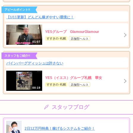
アピールポイント!!
【1/11更新】どんどん稼ぎやすい環境に！
YESグループ GlamourGlamour
すすきの･札幌
店舗型ヘルス
01:07
スタッフをご紹介!!
パインバーグディッシュは許さない
YES（イエス）グループ札幌 華女
すすきの･札幌
店舗型ヘルス
00:19
スタッフブログ
2日12万円特典！稼げるシステムをご紹介！