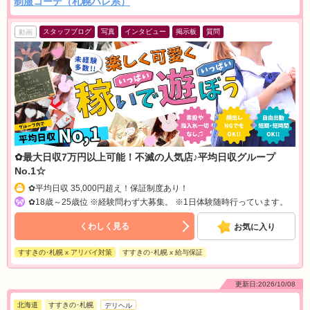
制服コーデ（札幌ハレ系）
スタッフブログ
写真
インタビュー
掲示板
質問
動画
✿最大日収7万円以上可能！不滅の人気店♪平均日収グループ
No.1☆
✿平均日収 35,000円超え！保証制度あり！
✿18歳～25歳位 ※経験問わず大募集。 ※1日体験随時行っています。
くわしく見る
お気に入り
すすきの･札幌 x アリバイ対策
すすきの･札幌 x 給与保証
更新日:2026/10/08
北海道
すすきの･札幌
デリヘル