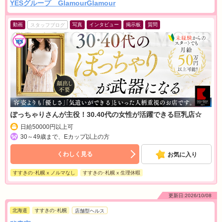
YESグループ GlamourGlamour
動画
写真
インタビュー
掲示板
質問
スタッフブログ
ぽっちゃりさんが主役！30.40代の女性が活躍できる巨乳店☆
日給50000円以上可
30～49歳まで、Eカップ以上の方
くわしく見る
お気に入り
すすきの･札幌 x ノルマなし
すすきの･札幌 x 生理休暇
更新日:2026/10/08
北海道
すすきの･札幌
店舗型ヘルス