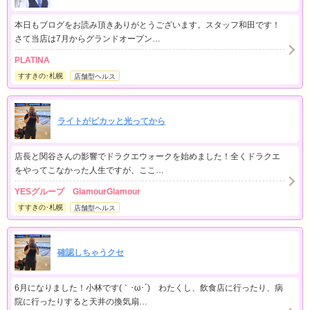
本日もブログをお読み頂きありがとうございます。スタッフ和田です！
さて当店は7月からグランドオープン…
PLATINA
すすきの･札幌
店舗型ヘルス
ライトがピカッと光ってから
店長と関谷さんの影響でドラクエウォークを始めました！全くドラクエ
をやってこなかった人生ですが、ここ…
YESグループ GlamourGlamour
すすきの･札幌
店舗型ヘルス
確認しちゃうクセ
6月になりました！小林です(｀･ω･´)ゞわたくし、飲食店に行ったり、病
院に行ったりすると天井の換気扇…