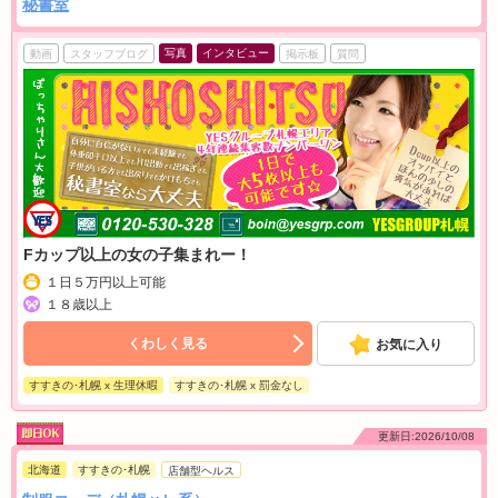
秘書室
写真
インタビュー
動画
スタッフブログ
掲示板
質問
Fカップ以上の女の子集まれー！
１日５万円以上可能
１８歳以上
くわしく見る
お気に入り
すすきの･札幌 x 生理休暇
すすきの･札幌 x 罰金なし
更新日:2026/10/08
北海道
すすきの･札幌
店舗型ヘルス